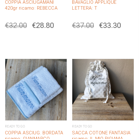
COPPIA ASCIUGAMANI
BAVAGLIO APPLIQUE
420gr ricamo: REBECCA
LETTERA: T
€
32.00
€
28.80
€
37.00
€
33.30
READY TO GO
READY TO GO
COPPIA ASCIUG. BORDATA
SACCA COTONE FANTASIA
ricamo: GIANMARCO
ricamo: IL MIO PIGIAMA