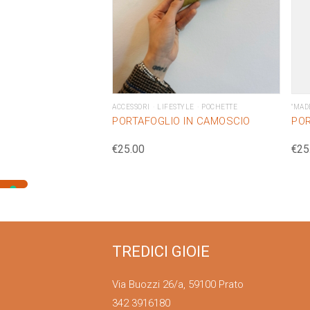
ACCESSORI
LIFESTYLE
POCHETTE
"MAD
PORTAFOGLIO IN CAMOSCIO
POR
€
25.00
€
25
TREDICI GIOIE
Via Buozzi 26/a, 59100 Prato
342 3916180