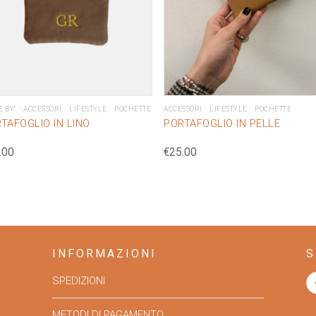
E BY"
ACCESSORI
LIFESTYLE
POCHETTE
ACCESSORI
LIFESTYLE
POCHETTE
TAFOGLIO IN LINO
PORTAFOGLIO IN PELLE
.00
€
25.00
INFORMAZIONI
S
SPEDIZIONI
METODI DI PAGAMENTO