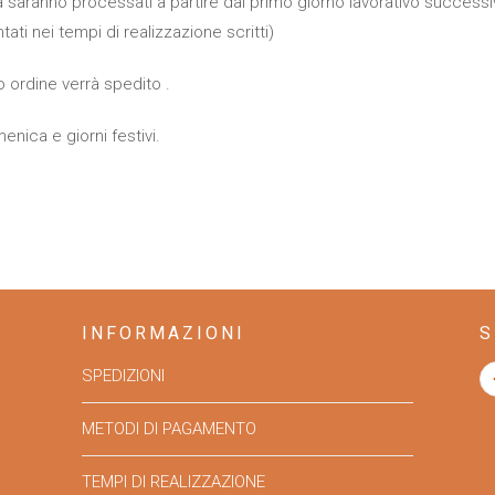
ana saranno processati a partire dal primo giorno lavorativo successi
i nei tempi di realizzazione scritti)
o ordine verrà spedito .
ica e giorni festivi.
INFORMAZIONI
S
SPEDIZIONI
METODI DI PAGAMENTO
TEMPI DI REALIZZAZIONE