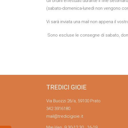
Gli ordini effettuati durante il fine settim
(sabato-domenica-lunedì non vengono contat
Vi sarà inviata una mail non appena il vostr
Sono escluse le consegne di sabato, domen
TREDICI GIOIE
Via Buozzi 26/a, 59100 Prato
342 3916180
mail@tredicigioie.it
Mar-Ven 9.30-12.30 16-19