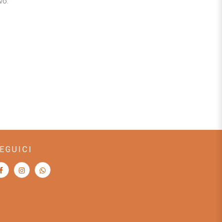
vo.
EGUICI