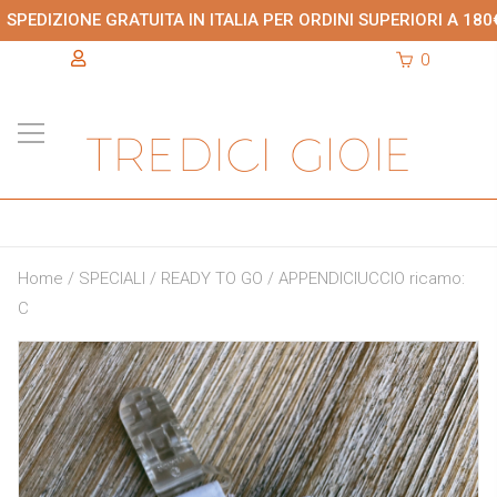
SPEDIZIONE GRATUITA IN ITALIA PER ORDINI SUPERIORI A 180
0
Home
/
SPECIALI
/
READY TO GO
/ APPENDICIUCCIO ricamo:
C