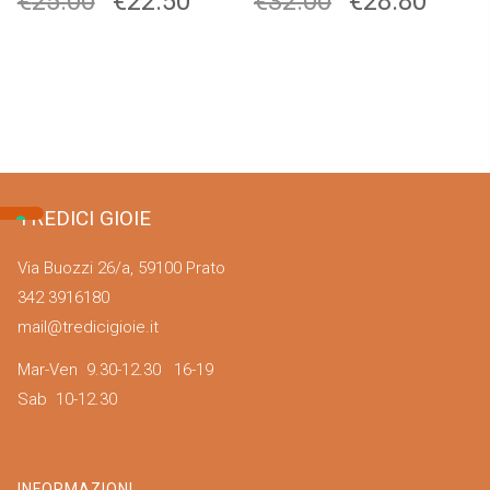
€
25.00
€
22.50
€
32.00
€
28.80
TREDICI GIOIE
Via Buozzi 26/a, 59100 Prato
342 3916180
mail@tredicigioie.it
Mar-Ven 9.30-12.30 16-19
Sab 10-12.30
INFORMAZIONI