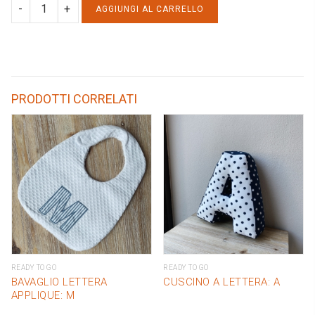
APPENDICIUCCIO
AGGIUNGI AL CARRELLO
ricamo:
C
quantity
PRODOTTI CORRELATI
READY TO GO
READY TO GO
BAVAGLIO LETTERA
CUSCINO A LETTERA: A
APPLIQUE: M