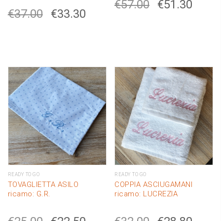
€
57.00
€
51.30
€
37.00
€
33.30
READY TO GO
READY TO GO
TOVAGLIETTA ASILO
COPPIA ASCIUGAMANI
ricamo: G.R.
ricamo: LUCREZIA