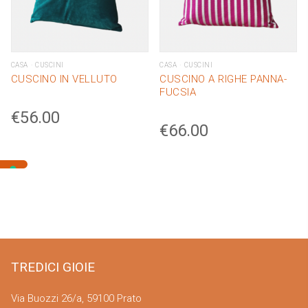
CASA
CUSCINI
CASA
CUSCINI
CUSCINO IN VELLUTO
CUSCINO A RIGHE PANNA-
FUCSIA
€
56.00
€
66.00
TREDICI GIOIE
Via Buozzi 26/a, 59100 Prato