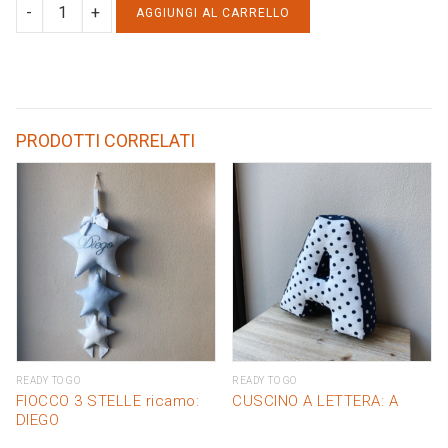
BAVAGLIO
AGGIUNGI AL CARRELLO
LETTERA
APPLIQUE:
A
quantity
PRODOTTI CORRELATI
READY TO GO
READY TO GO
FIOCCO 3 STELLE ricamo:
CUSCINO A LETTERA: A
DIEGO