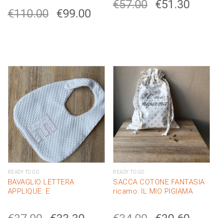
€
57.00
€
51.30
€
110.00
€
99.00
READY TO GO
READY TO GO
BAVAGLIO LETTERA
SACCA COTONE FANTASIA
APPLIQUE: E
ricamo: IL MIO PIGIAMA