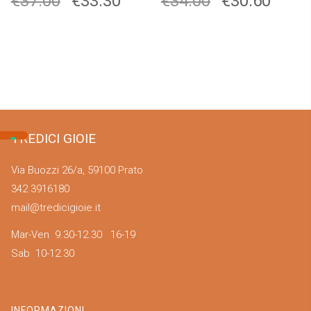
€
37.00
€
33.30
€
34.00
€
30.60
TREDICI GIOIE
Via Buozzi 26/a, 59100 Prato
342 3916180
mail@tredicigioie.it
Mar-Ven 9.30-12.30 16-19
Sab 10-12.30
INFORMAZIONI