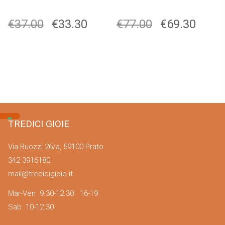
€
37.00
€
33.30
€
77.00
€
69.30
TREDICI GIOIE
Via Buozzi 26/a, 59100 Prato
342 3916180
mail@tredicigioie.it
Mar-Ven 9.30-12.30 16-19
Sab 10-12.30