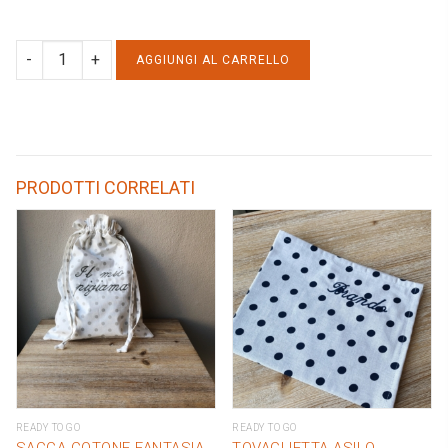
BAVAGLIO
AGGIUNGI AL CARRELLO
LETTERA
APPLIQUE:
E
quantity
PRODOTTI CORRELATI
READY TO GO
READY TO GO