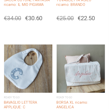
SACCA COTONE FANTASIA
TOVAGLIETTA ASILO
ricamo: IL MIO PIGIAMA
ricamo: BRANDO
€
34.00
€
30.60
€
25.00
€
22.50
READY TO GO
READY TO GO
BAVAGLIO LETTERA
BORSA XL ricamo:
APPLIQUE: C
ANGELICA