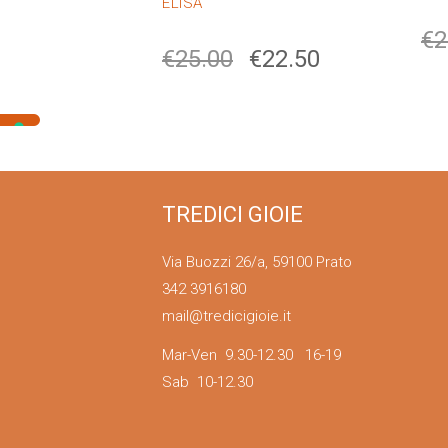
ELISA
€
2
€
25.00
€
22.50
TREDICI GIOIE
Via Buozzi 26/a, 59100 Prato
342 3916180
mail@tredicigioie.it
Mar-Ven 9.30-12.30 16-19
Sab 10-12.30