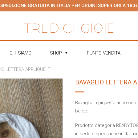
SPEDIZIONE GRATUITA IN ITALIA PER ORDINI SUPERIORI A 180€
CHI SIAMO
SHOP
PUNTO VENDITA
IO LETTERA APPLIQUE: T
BAVAGLIO LETTERA A
Bavaglio in piquet bianco con l
beige.
Prodotto categoria READYTOGO.
in sede o spedizione in Italia i