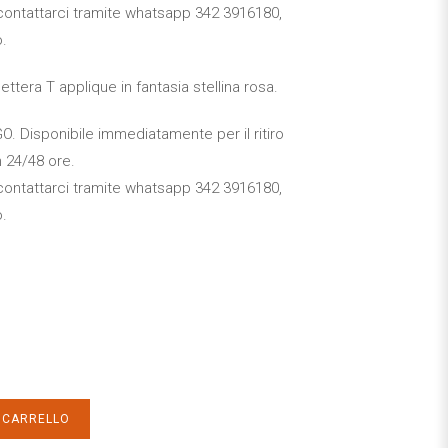
 a contattarci tramite whatsapp 342 3916180,
o.
ettera T applique in fantasia stellina rosa.
 Disponibile immediatamente per il ritiro
n 24/48 ore.
 a contattarci tramite whatsapp 342 3916180,
o.
L CARRELLO