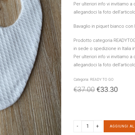
Per ulteriori info vi invitiamo
allegandoci la foto dell’articol
Bavaglio in piquet bianco con l
Prodotto categoria READYTOGO.
in sede o spedizione in Italia i
Per ulteriori info vi invitiamo
allegandoci la foto dell’articol
Categoria:
READY TO GO
€
37.00
€
33.30
BAVAGLIO
AGGIUNGI A
LETTERA