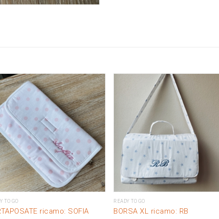
APPLIQUE:
T
quantity
Y TO GO
READY TO GO
TAPOSATE ricamo: SOFIA
BORSA XL ricamo: RB