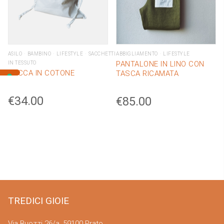
ASILO
BAMBINO
LIFESTYLE
SACCHETTI
ABBIGLIAMENTO
LIFESTYLE
PANTALONE IN LINO CON
IN TESSUTO
SACCA IN COTONE
TASCA RICAMATA
€
34.00
€
85.00
TREDICI GIOIE
Via Buozzi 26/a, 59100 Prato