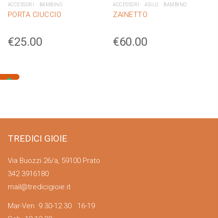
ACCESSORI
BAMBINO
ACCESSORI
ASILO
BAMBINO
PORTA CIUCCIO
ZAINETTO
€
25.00
€
60.00
TREDICI GIOIE
Via Buozzi 26/a, 59100 Prato
342 3916180
mail@tredicigioie.it
Mar-Ven 9.30-12.30 16-19