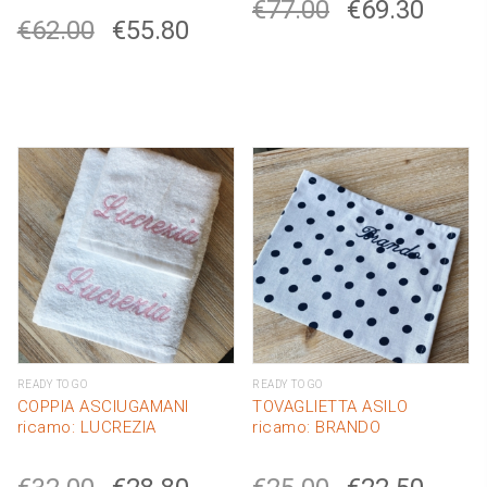
€
77.00
€
69.30
€
62.00
€
55.80
READY TO GO
READY TO GO
COPPIA ASCIUGAMANI
TOVAGLIETTA ASILO
ricamo: LUCREZIA
ricamo: BRANDO