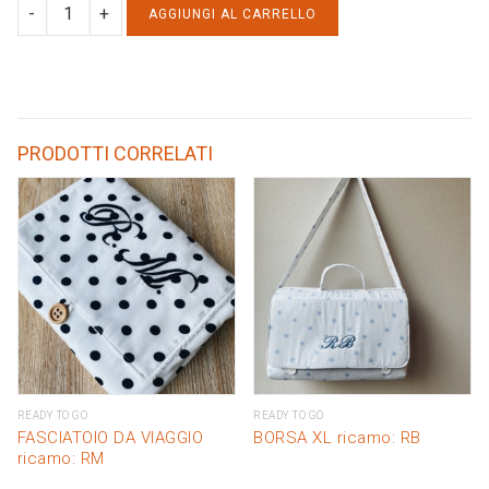
FASCIATOIO
AGGIUNGI AL CARRELLO
DA
VIAGGIO
ricamo:
MARTA
PRODOTTI CORRELATI
quantity
READY TO GO
READY TO GO
FASCIATOIO DA VIAGGIO
BORSA XL ricamo: RB
ricamo: RM