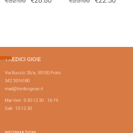
€
32.00
€
28.80
€
25.00
€
22.50
TREDICI GIOIE
Via Buozzi 26/a, 59100 Prato
342 3916180
mail@tredicigioie.it
Mar-Ven 9.30-12.30 16-19
Sab 10-12.30
INFORMAZIONI