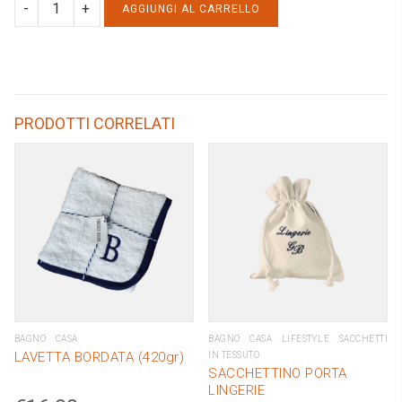
GREMBIO
AGGIUNGI AL CARRELLO
DA
CUCINA
IN
LINO
PRODOTTI CORRELATI
quantity
BAGNO
CASA
BAGNO
CASA
LIFESTYLE
SACCHETTI
LAVETTA BORDATA (420gr)
IN TESSUTO
SACCHETTINO PORTA
LINGERIE