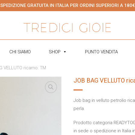
SPEDIZIONE GRATUITA IN ITALIA PER ORDINI SUPERIORI A 180€
CHI SIAMO
SHOP
PUNTO VENDITA
G VELLUTO ricamo: TM
JOB BAG VELLUTO ric
Job bag in velluto petrolio ri
perla.
Prodotto categoria READYTOGO.
in sede o spedizione in Italia i