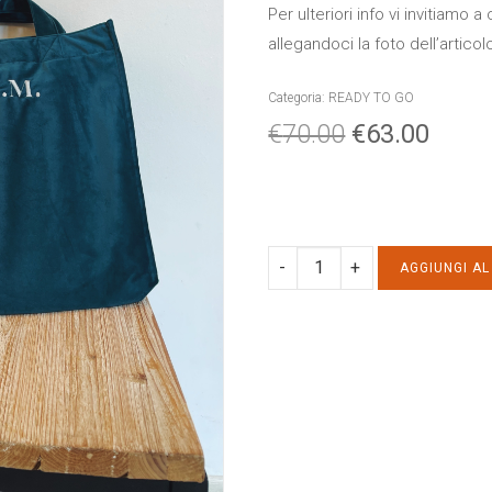
Per ulteriori info vi invitiamo
allegandoci la foto dell’articol
Categoria:
READY TO GO
€
70.00
€
63.00
JOB
AGGIUNGI A
BAG
VELLUTO
ricamo:
TM
quantity