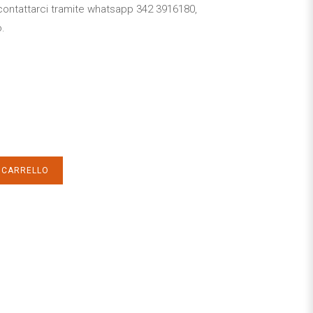
 a contattarci tramite whatsapp 342 3916180,
o.
L CARRELLO