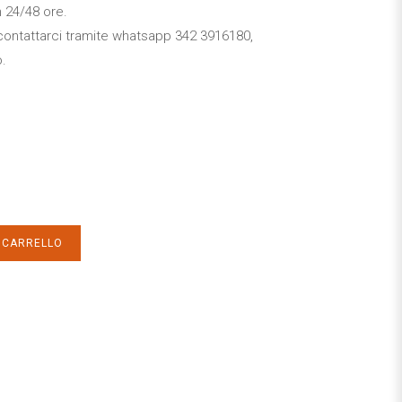
n 24/48 ore.
 a contattarci tramite whatsapp 342 3916180,
o.
L CARRELLO