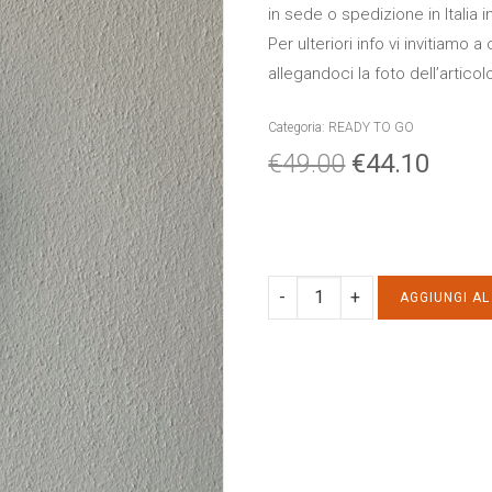
in sede o spedizione in Italia i
Per ulteriori info vi invitiamo
allegandoci la foto dell’articol
Categoria:
READY TO GO
€
49.00
€
44.10
PANTALONE
AGGIUNGI A
TASCA
74cm
ricamo:
S
quantity