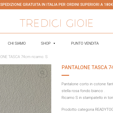
SPEDIZIONE GRATUITA IN ITALIA PER ORDINI SUPERIORI A 180€
CHI SIAMO
SHOP
PUNTO VENDITA
ONE TASCA 74cm ricamo: S
PANTALONE TASCA 74
Pantalone corto in cotone fan
stella rosa fondo bianco .
Ricamo S in stampatello in to
Prodotto categoria READYTOGO.