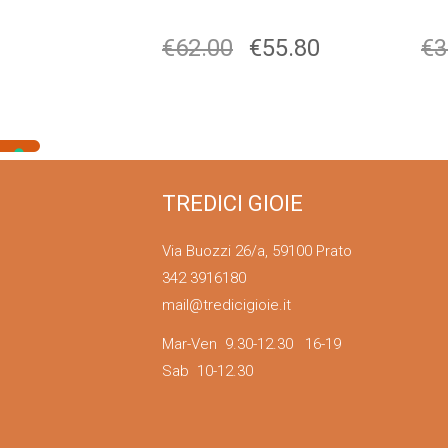
€
62.00
€
55.80
€
3
TREDICI GIOIE
Via Buozzi 26/a, 59100 Prato
342 3916180
mail@tredicigioie.it
Mar-Ven 9.30-12.30 16-19
Sab 10-12.30