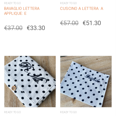
READY TO GO
READY TO GO
BAVAGLIO LETTERA
CUSCINO A LETTERA: A
APPLIQUE: E
€
57.00
€
51.30
€
37.00
€
33.30
READY TO GO
READY TO GO