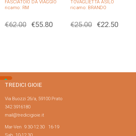
FASCIATOIO DA VIAGGIO
TOVAGLIETTA ASILO
ricamo: RM
ricamo: BRANDO
€
62.00
€
55.80
€
25.00
€
22.50
TREDICI GIOIE
Via Buozzi 26/a, 59100 Prato
342 3916180
mail@tredicigioie.it
Mar-Ven 9.30-12.30 16-19
Sab 10-12.30