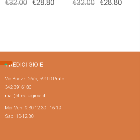
€
32.00
€
28.80
€
32.00
€
28.80
TREDICI GIOIE
Via Buozzi 26/a, 59100 Prato
342 3916180
mail@tredicigioie.it
Mar-Ven 9.30-12.30 16-19
Sab 10-12.30