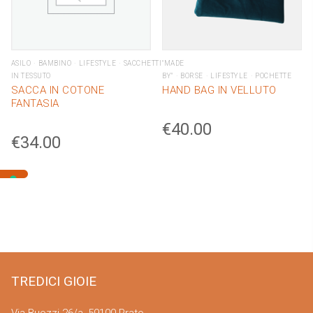
ASILO
BAMBINO
LIFESTYLE
SACCHETTI
"MADE
IN TESSUTO
BY"
BORSE
LIFESTYLE
POCHETTE
SACCA IN COTONE
HAND BAG IN VELLUTO
FANTASIA
€
40.00
€
34.00
TREDICI GIOIE
Via Buozzi 26/a, 59100 Prato