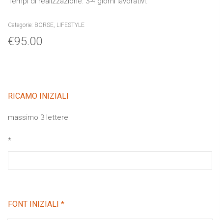
Tempi di realizzazione: 3-4 giorni lavorativi.
Categorie:
BORSE
,
LIFESTYLE
€
95.00
RICAMO INIZIALI
massimo 3 lettere
*
FONT INIZIALI
*