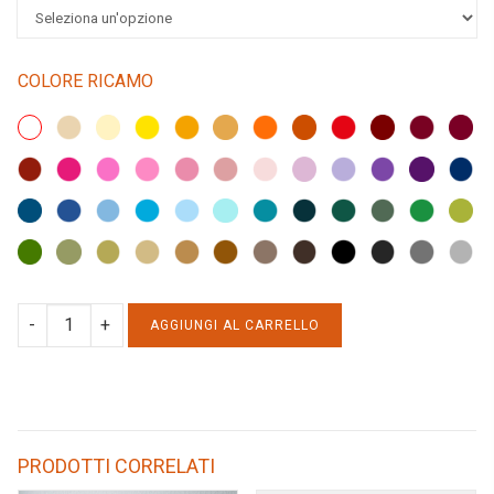
COLORE RICAMO
TOTE
AGGIUNGI AL CARRELLO
BAG
IN
PELLICCIA
-
PRODOTTI CORRELATI
MACULATA