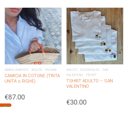
ABBIGLIAMENTO
ADULTO
PIGIAMI
ADULTO
RICORRENZE
SAN
CAMICIA IN COTONE (TINTA
VALENTINO
TSHIRT
TSHIRT ADULTO – SAN
UNITA o RIGHE)
VALENTINO
€
87.00
€
30.00