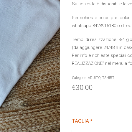
Su richiesta è disponibile la 
Per richieste colori particolar
whatsapp 3423916180 o direct
Tempi di realizzazione: 3/4 gior
(da aggiungere 24/48 h in caso
Per info e richieste speciali c
REALIZZAZIONE” nel menù a f
Categorie:
ADULTO
,
TSHIRT
€
30.00
TAGLIA
*