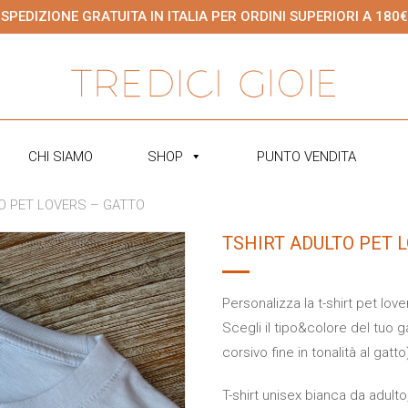
SPEDIZIONE GRATUITA IN ITALIA PER ORDINI SUPERIORI A 180€
CHI SIAMO
SHOP
PUNTO VENDITA
O PET LOVERS – GATTO
TSHIRT ADULTO PET 
Personalizza la t-shirt pet love
Scegli il tipo&colore del tuo g
corsivo fine in tonalità al gatto
T-shirt unisex bianca da adult