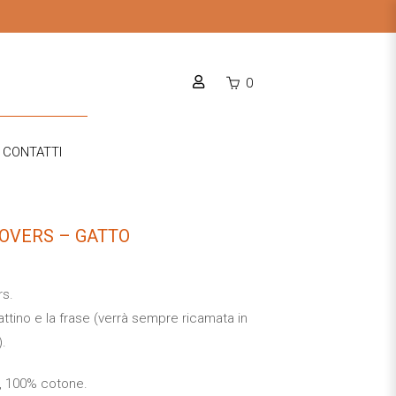
0
CONTATTI
LOVERS – GATTO
rs.
attino e la frase (verrà sempre ricamata in
).
o, 100% cotone.