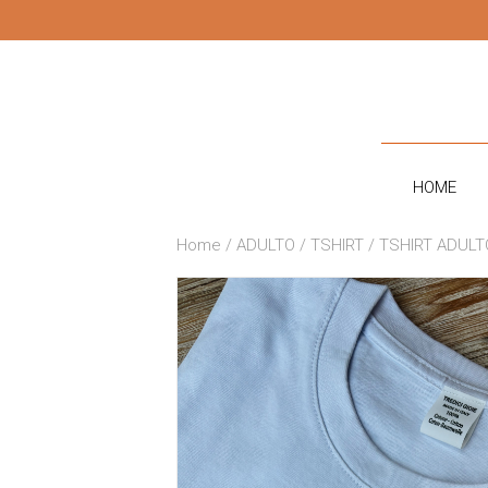
CONTATTI
HOME
Home
/
ADULTO
/
TSHIRT
/ TSHIRT ADULT