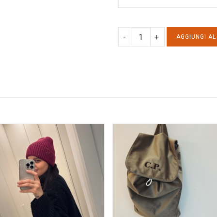
TSHIRT
AGGIUNGI A
ADULTO
PET
LOVERS
-
GATTO
quantity