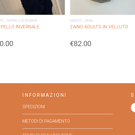
TO
CAPPELLI E SCIARPE
ADULTO
ZAINI
PELLO INVERNALE
ZAINO ADULTO IN VELLUTO
0.00
€
82.00
INFORMAZIONI
S
SPEDIZIONI
METODI DI PAGAMENTO