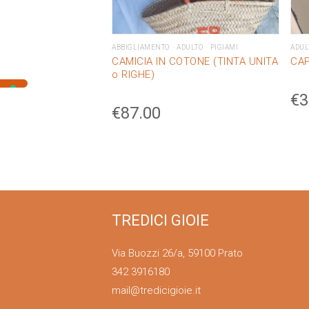
ABBIGLIAMENTO
ADULTO
PIGIAMI
ADUL
CAMICIA IN COTONE (TINTA UNITA
CAP
o RIGHE)
€
3
€
87.00
TREDICI GIOIE
Via Buozzi 26/a, 59100 Prato
342 3916180
mail@tredicigioie.it