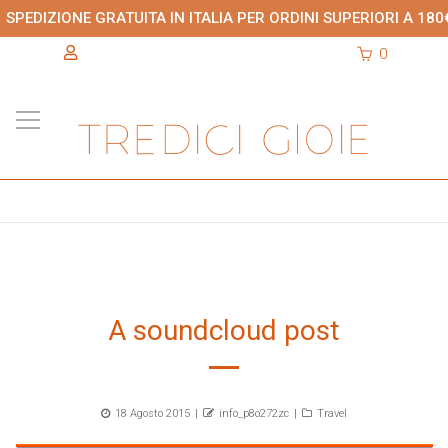
SPEDIZIONE GRATUITA IN ITALIA PER ORDINI SUPERIORI A 180
0
A soundcloud post
Posted
Author
Categories
18 Agosto 2015
info_p8o272zc
Travel
on