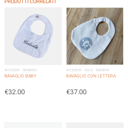
PRODOTTI CORRELATI
quantity
ACCESSORI
BAMBINO
ACCESSORI
ASILO
BAMBINO
BAVAGLIO BABY
BAVAGLIO CON LETTERA
€
32.00
€
37.00