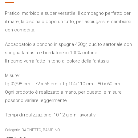
Pratico, morbido e super versatile. Il compagno perfetto per
il mare, la piscina o dopo un tuffo, per asciugarsi e cambiarsi
con comodità.
Accappatoio a poncho in spugna 420gr, cucito sartoriale con
spugna fantasia e bordatore in 100% cotone.
Il ricamo verrà fatto in tono al colore della fantasia
Misure:
tg 92/98 cm : 72 x 55 cm / tg 104/110 cm : 80 x 60 cm
Ogni prodotto è realizzato a mano, per questo le misure
possono variare leggermente.
Tempi di realizzazione: 10-12 giorni lavorativi.
Categorie:
BAGNETTO
,
BAMBINO