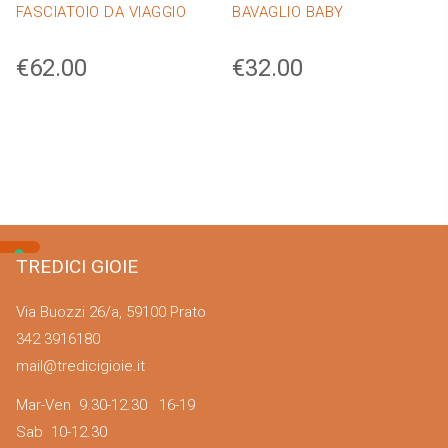
FASCIATOIO DA VIAGGIO
BAVAGLIO BABY
€
62.00
€
32.00
TREDICI GIOIE
Via Buozzi 26/a, 59100 Prato
342 3916180
mail@tredicigioie.it
Mar-Ven 9.30-12.30 16-19
Sab 10-12.30