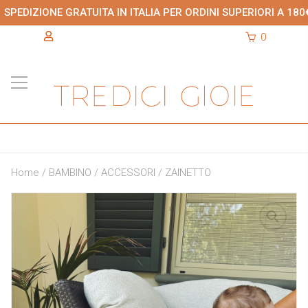
SPEDIZIONE GRATUITA IN ITALIA PER ORDINI SUPERIORI A 180
0
Home
/
BAMBINO
/
ACCESSORI
/ ZAINETTO