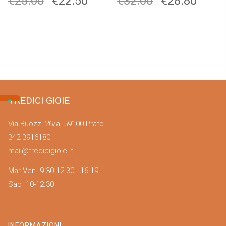
€
25.00
€
22.50
€
32.00
€
28.80
TREDICI GIOIE
Via Buozzi 26/a, 59100 Prato
342 3916180
mail@tredicigioie.it
Mar-Ven 9.30-12.30 16-19
Sab 10-12.30
INFORMAZIONI