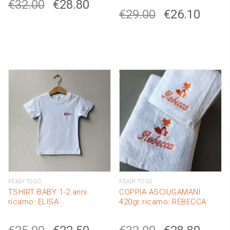
€
32.00
€
28.80
€
29.00
€
26.10
READY TO GO
READY TO GO
TSHIRT BABY 1-2 anni
COPPIA ASCIUGAMANI
ricamo: ELISA
420gr ricamo: REBECCA