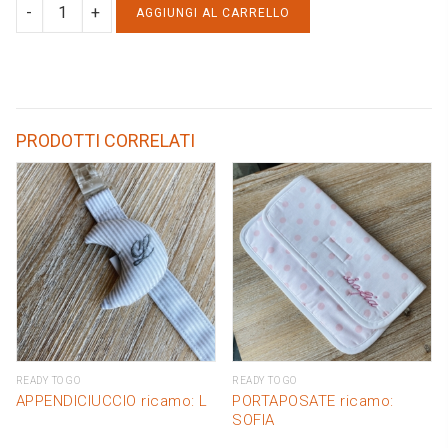
BAVAGLIO
AGGIUNGI AL CARRELLO
LETTERA
APPLIQUE:
E
quantity
PRODOTTI CORRELATI
READY TO GO
READY TO GO
APPENDICIUCCIO ricamo: L
PORTAPOSATE ricamo:
SOFIA