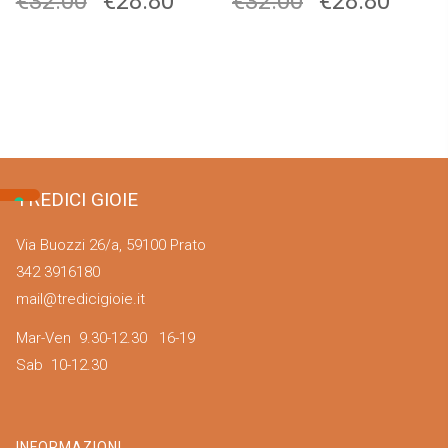
€
32.00
€
28.80
€
32.00
€
28.80
TREDICI GIOIE
Via Buozzi 26/a, 59100 Prato
342 3916180
mail@tredicigioie.it
Mar-Ven 9.30-12.30 16-19
Sab 10-12.30
INFORMAZIONI