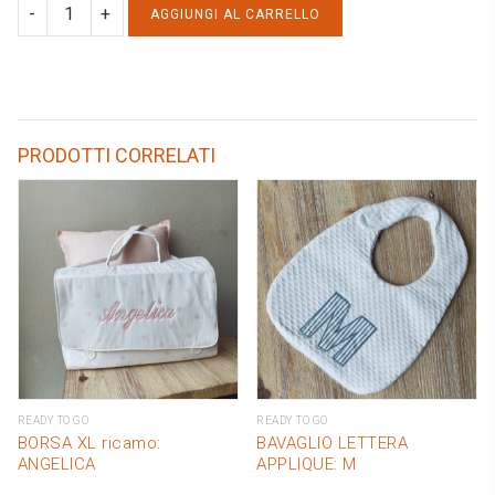
CULOTTE
AGGIUNGI AL CARRELLO
LINO
68cm
ricamo:
MG
PRODOTTI CORRELATI
quantity
READY TO GO
READY TO GO
BORSA XL ricamo:
BAVAGLIO LETTERA
ANGELICA
APPLIQUE: M