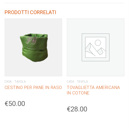
FUCSIA
PRODOTTI CORRELATI
quantity
CASA
TAVOLA
CASA
TAVOLA
CESTINO PER PANE IN RASO
TOVAGLIETTA AMERICANA
IN COTONE
€
50.00
€
28.00