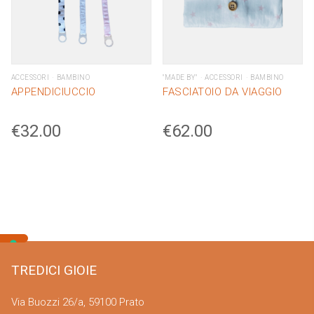
ACCESSORI
BAMBINO
"MADE BY"
ACCESSORI
BAMBINO
APPENDICIUCCIO
FASCIATOIO DA VIAGGIO
€
32.00
€
62.00
TREDICI GIOIE
Via Buozzi 26/a, 59100 Prato