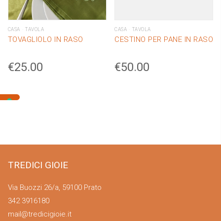
CASA
TAVOLA
CASA
TAVOLA
TOVAGLIOLO IN RASO
CESTINO PER PANE IN RASO
€
25.00
€
50.00
TREDICI GIOIE
Via Buozzi 26/a, 59100 Prato
342 3916180
mail@tredicigioie.it