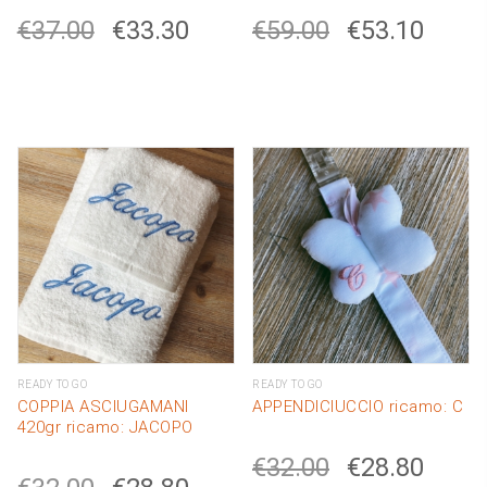
€
37.00
€
33.30
€
59.00
€
53.10
READY TO GO
READY TO GO
COPPIA ASCIUGAMANI
APPENDICIUCCIO ricamo: C
420gr ricamo: JACOPO
€
32.00
€
28.80