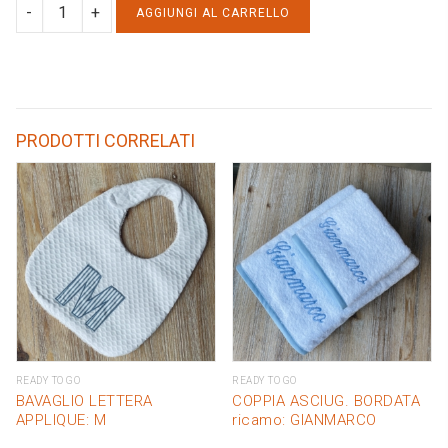
TOTE
AGGIUNGI AL CARRELLO
BAG
VELLUTO
ricamo:
AF
PRODOTTI CORRELATI
quantity
READY TO GO
READY TO GO
BAVAGLIO LETTERA
COPPIA ASCIUG. BORDATA
APPLIQUE: M
ricamo: GIANMARCO