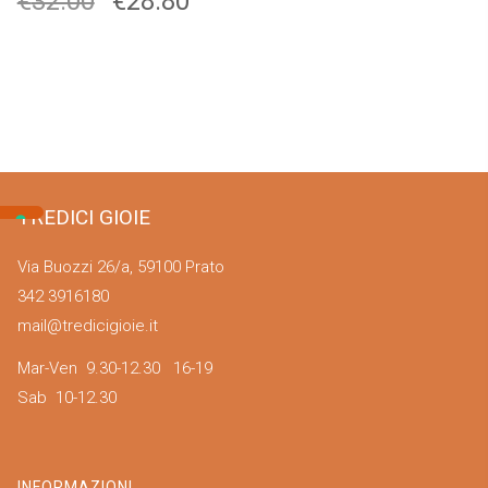
€
32.00
€
28.80
TREDICI GIOIE
Via Buozzi 26/a, 59100 Prato
342 3916180
mail@tredicigioie.it
Mar-Ven 9.30-12.30 16-19
Sab 10-12.30
INFORMAZIONI