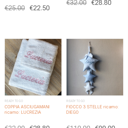
€
32.00
€
28.80
€
25.00
€
22.50
READY TO GO
READY TO GO
COPPIA ASCIUGAMANI
FIOCCO 3 STELLE ricamo:
ricamo: LUCREZIA
DIEGO