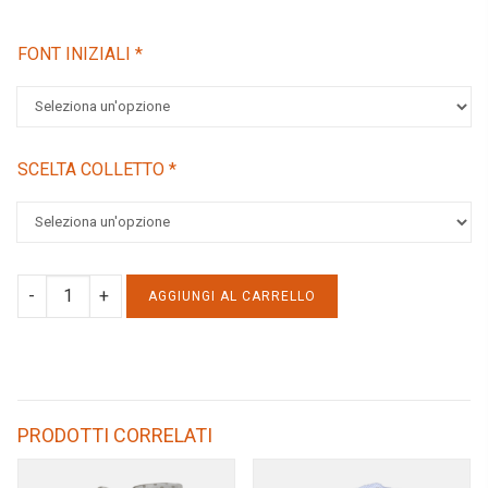
FONT INIZIALI
*
SCELTA COLLETTO
*
VESTITO
AGGIUNGI AL CARRELLO
MAXI
COLLETTO
IN
LINO
PRODOTTI CORRELATI
quantity